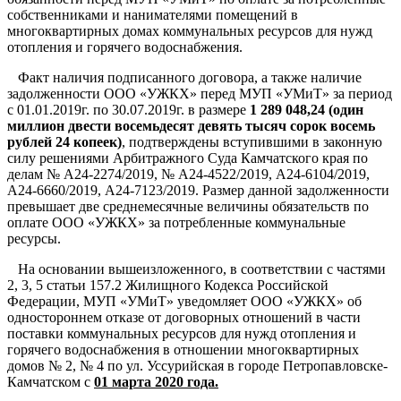
собственниками и нанимателями помещений в
многоквартирных домах коммунальных ресурсов для нужд
отопления и горячего водоснабжения.
Факт наличия подписанного договора, а также наличие
задолженности ООО «УЖКХ» перед МУП «УМиТ» за период
с 01.01.2019г. по 30.07.2019г. в размере
1 289 048,24 (один
миллион двести восемьдесят девять тысяч сорок восемь
рублей 24 копеек)
, подтверждены вступившими в законную
силу решениями Арбитражного Суда Камчатского края по
делам № А24-2274/2019, № А24-4522/2019, А24-6104/2019,
А24-6660/2019, А24-7123/2019. Размер данной задолженности
превышает две среднемесячные величины обязательств по
оплате ООО «УЖКХ» за потребленные коммунальные
ресурсы.
На основании вышеизложенного, в соответствии с частями
2, 3, 5 статьи 157.2 Жилищного Кодекса Российской
Федерации, МУП «УМиТ» уведомляет ООО «УЖКХ» об
одностороннем отказе от договорных отношений в части
поставки коммунальных ресурсов для нужд отопления и
горячего водоснабжения в отношении многоквартирных
домов № 2, № 4 по ул. Уссурийская в городе Петропавловске-
Камчатском с
01 марта 2020 года.